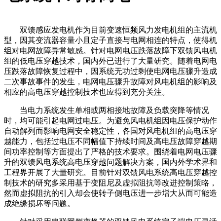
双馈感应发电机作为目前变速恒频风力发电机组的主流机
型，因其变流器容量小且定子直接与电网相连的特点，使得机
组对电网故障异常敏感。针对电网电压跌落故障下双馈风电机
组的低电压穿越技术，国内外已进行了大量研究。随着电网电
压跌落故障恢复过程中，因系统无功过剩使电网电压骤升造成
二次事故事件的发生，电网电压骤升故障对风电机组的影响及
相应的高电压穿越控制技术也应得到充分关注。
当电力系统发生单相或两相接地故障及负载突降等情况
时，均可能引起电网过电压。为避免风电机组因电压保护动作
自动解列而影响电网安全稳定性，各国对风电机组的高电压穿
越能力，包括过电压不同幅值下持续时间及高电压故障穿越期
间功率控制等方面提出了严格的技术要求。围绕着电网电压骤
升的双馈风电系统高电压穿越问题解决方案，国内外学术界和
工程界开展了大量研究。目前针对双馈风电系统高电压穿越控
制技术的研究多采用基于变阻尼及虚拟阻抗等改进控制策略，
然而虚拟阻抗的引入却会使转子侧电压进一步增大从而可能造
成绝缘损坏等问题。